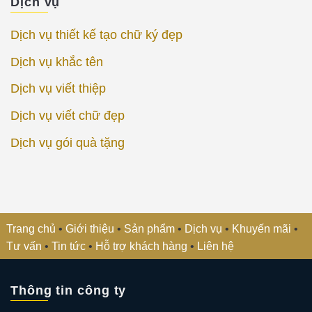
Dịch vụ
Dịch vụ thiết kế tạo chữ ký đẹp
Dịch vụ khắc tên
Dịch vụ viết thiệp
Dịch vụ viết chữ đẹp
Dịch vụ gói quà tặng
Trang chủ
•
Giới thiệu
•
Sản phẩm
•
Dịch vụ
•
Khuyến mãi
•
Tư vấn
•
Tin tức
•
Hỗ trợ khách hàng
•
Liên hệ
Thông tin công ty