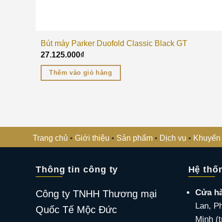
Bút máy Parker Duofold Classic Black GT
27.125.000
₫
Thêm vào giỏ hàng
Trang chủ
•
Giới thiệu
•
Sản phẩm
•
Dịch vụ
•
Khuyến
Thông tin công ty
Hệ thố
Cửa h
Công ty TNHH Thương mại
Lan, P
Quốc Tế Mộc Đức
Minh (t