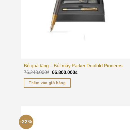
Bộ quà tặng – Bút máy Parker Duofold Pioneers
76.248.000
₫
66.800.000
₫
Thêm vào giỏ hàng
-22%