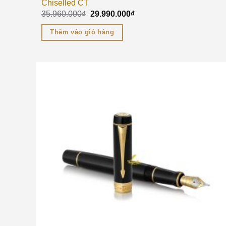
Chiselled CT
35.960.000
₫
29.990.000
₫
Thêm vào giỏ hàng