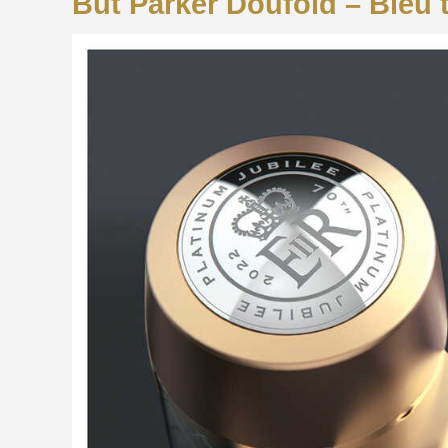
Bút Parker Doufold – Biểu