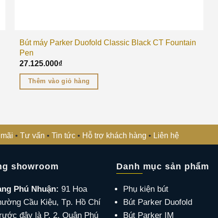
Bút máy Parker Duofold Classic Black CT Fountain
Pen
27.125.000
₫
Thêm vào giỏ hàng
 mãi
•
Tư vấn
•
Tin tức
•
Hỗ trợ khách hàng
•
Liên hệ
ng showroom
Danh mục sản phẩm
àng Phú Nhuận:
91 Hoa
Phụ kiện bút
hường Cầu Kiệu, Tp. Hồ Chí
Bút Parker Duofold
rước đây là P. 2, Quận Phú
Bút Parker IM