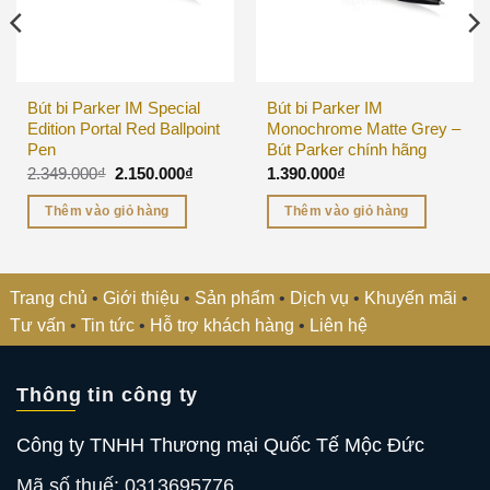
Bút bi Parker IM Special
Bút bi Parker IM
Edition Portal Red Ballpoint
Monochrome Matte Grey –
Pen
Bút Parker chính hãng
2.349.000
₫
2.150.000
₫
1.390.000
₫
Thêm vào giỏ hàng
Thêm vào giỏ hàng
Trang chủ
•
Giới thiệu
•
Sản phẩm
•
Dịch vụ
•
Khuyến mãi
•
Tư vấn
•
Tin tức
•
Hỗ trợ khách hàng
•
Liên hệ
Thông tin công ty
Công ty TNHH Thương mại Quốc Tế Mộc Đức
Mã số thuế: 0313695776