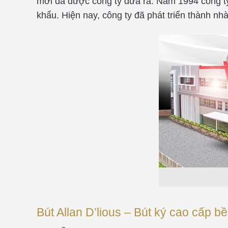
mới đã được công ty đưa ra. Năm 1994 công t
khẩu. Hiện nay, công ty đã phát triển thành nh
Bút Allan D’lious – Bút ký cao cấp bền