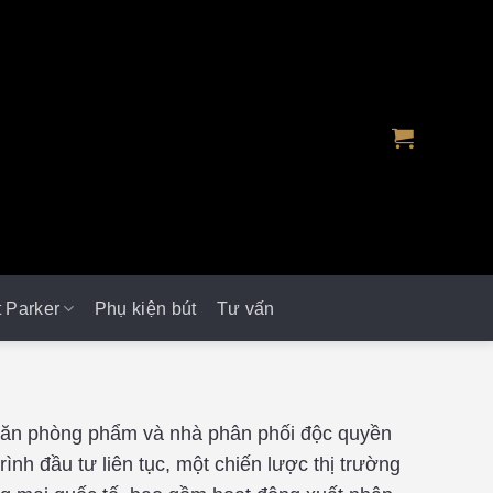
t Parker
Phụ kiện bút
Tư vấn
 văn phòng phẩm và nhà phân phối độc quyền
nh đầu tư liên tục, một chiến lược thị trường