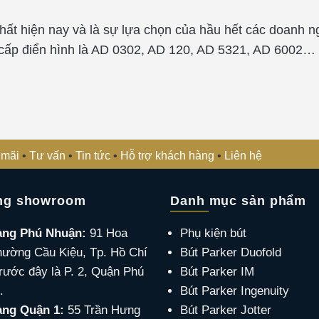
nhất hiện nay và là sự lựa chọn của hầu hết các doanh n
ao cấp điển hình là AD 0302, AD 120, AD 5321, AD 600
 mãi
•
Tư vấn
•
Tin tức
•
Hỗ trợ khách hàng
•
Liên hệ
ng showroom
Danh mục sản phẩm
àng Phú Nhuận:
91 Hoa
Phụ kiện bút
hường Cầu Kiệu, Tp. Hồ Chí
Bút Parker Duofold
rước đây là P. 2, Quận Phú
Bút Parker IM
.
Bút Parker Ingenuity
ng Quận 1:
55 Trần Hưng
Bút Parker Jotter