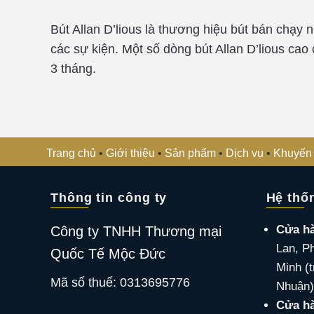
Bút Allan D’lious là thương hiệu bút bán chạy 
các sự kiện. Một số dòng bút Allan D’lious c
3 tháng.
Trang chủ
•
Giới thiệu
•
Sản phẩm
•
Dịch vụ
•
Khuyến
Thông tin công ty
Hệ thố
Cửa h
Công ty TNHH Thương mại
Lan, P
Quốc Tế Mộc Đức
Minh (t
Mã số thuế: 0313695776
Nhuận)
Cửa hà