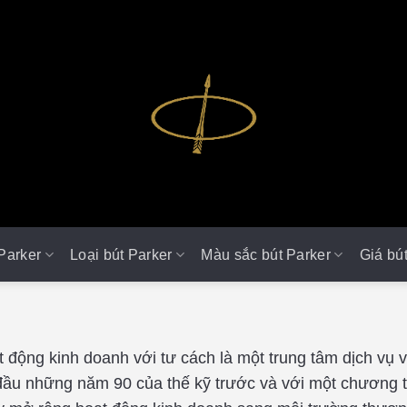
Parker
Loại bút Parker
Màu sắc bút Parker
Giá bú
 động kinh doanh với tư cách là một trung tâm dịch vụ
đầu những năm 90 của thế kỹ trước và với một chương trì