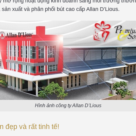
y mở rộng hoạt động kinh doanh sang môi trường thươn
à sản xuất và phân phối bút cao cấp Allan D’Lious.
Hình ảnh công ty Allan D’Lious
 đẹp và rất tinh tế!