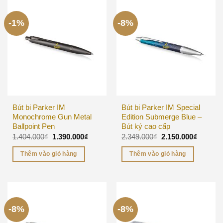
-1%
-8%
Bút bi Parker IM
Bút bi Parker IM Special
Monochrome Gun Metal
Edition Submerge Blue –
Ballpoint Pen
Bút ký cao cấp
1.404.000
₫
1.390.000
₫
2.349.000
₫
2.150.000
₫
Thêm vào giỏ hàng
Thêm vào giỏ hàng
-8%
-8%