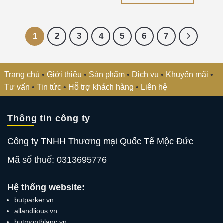
1
2
3
4
5
6
7
Trang chủ
•
Giới thiệu
•
Sản phẩm
•
Dịch vụ
•
Khuyến mãi
•
Tư vấn
•
Tin tức
•
Hỗ trợ khách hàng
•
Liên hệ
Thông tin công ty
Công ty TNHH Thương mại Quốc Tế Mộc Đức
Mã số thuế: 0313695776
Hệ thống website:
butparker.vn
allandlious.vn
butmontblanc.vn