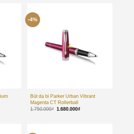
-4%
mium
Bút dạ bi Parker Urban Vibrant
Magenta CT Rollerball
1.750.000
₫
1.680.000
₫