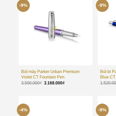
-9%
-9%
Bút máy Parker Urban Premium
Bút bi P
Violet CT Fountain Pen
Blue CT
3.500.000
₫
3.168.000
₫
1.520.0
-4%
-9%