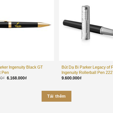
arker Ingenuity Black GT
Bút Dạ Bi Parker Legacy of F
t Pen
Ingenuity Rollerball Pen 22
00
₫
6.168.000
₫
9.600.000
₫
Tải thêm