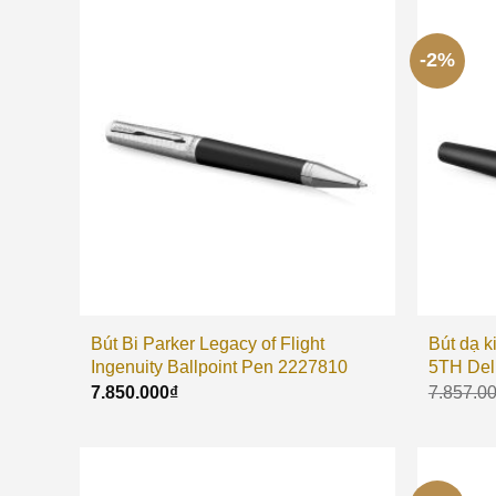
-2%
Bút Bi Parker Legacy of Flight
Bút dạ k
Ingenuity Ballpoint Pen 2227810
5TH Del
7.850.000
₫
7.857.0