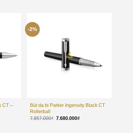
-2%
k CT –
Bút dạ bi Parker Ingenuity Black CT
Rollerball
7.857.000
₫
7.680.000
₫