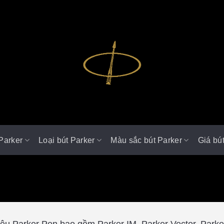
Parker
Loại bút Parker
Màu sắc bút Parker
Giá bú
u Parker Pen bao gồm Parker IM, Parker Vector, Parker