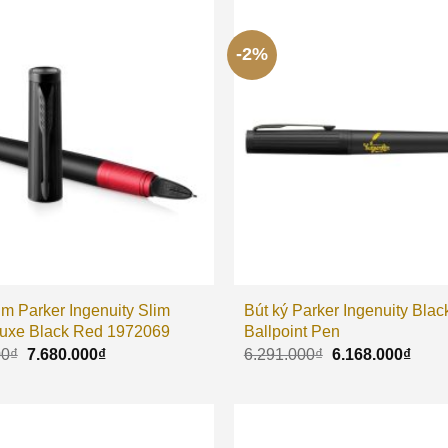
-2%
im Parker Ingenuity Slim
Bút ký Parker Ingenuity Blac
uxe Black Red 1972069
Ballpoint Pen
00
₫
7.680.000
₫
6.291.000
₫
6.168.000
₫