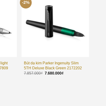
-2%
light
Bút dạ kim Parker Ingenuity Slim
27809
5TH Deluxe Black Green 2172202
7.857.000
₫
7.680.000
₫