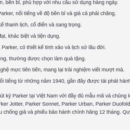
iản, bền bỉ, phù hợp với nhu cầu sử dụng hàng ngày.
arker, nổi tiếng về độ bền bỉ và giá cả phải chăng.
kế thanh lịch, cổ điển và sang trọng.
ại, khác biệt và tiện dụng.
Parker, có thiết kế tinh xảo và lịch sử lâu đời.
rọng, thường được chọn làm quà tặng.
ghệ mực tiên tiến, mang lại trải nghiệm viết mượt mà.
nổi tiếng từ những năm 1940, gần đây được tái phát hành 
 bút ký Parker tại Việt Nam với đầy đủ mẫu mã và chủng
rker Jotter, Parker Sonnet, Parker Urban, Parker Duofold
 chống giả và phiếu bảo hành chính hãng 12 tháng. Q