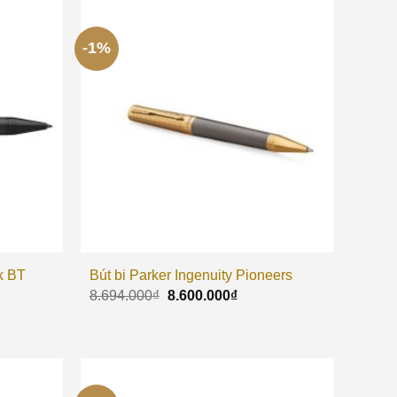
-1%
k BT
Bút bi Parker Ingenuity Pioneers
8.694.000
₫
8.600.000
₫