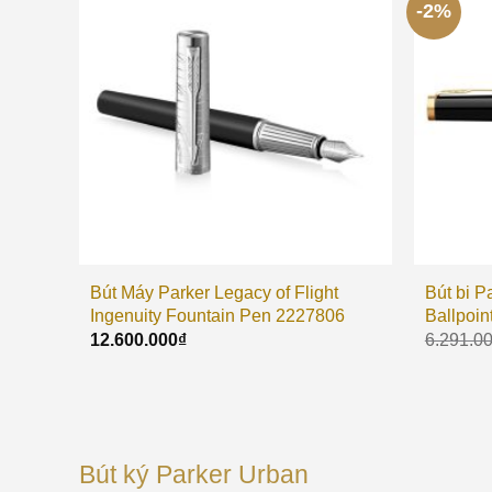
-2%
Bút Máy Parker Legacy of Flight
Bút bi P
Ingenuity Fountain Pen 2227806
Ballpoin
12.600.000
₫
6.291.0
Bút ký Parker Urban