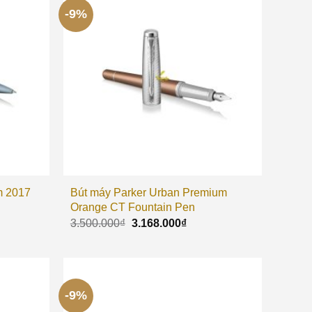
-9%
m 2017
Bút máy Parker Urban Premium
Orange CT Fountain Pen
3.500.000
₫
3.168.000
₫
-9%