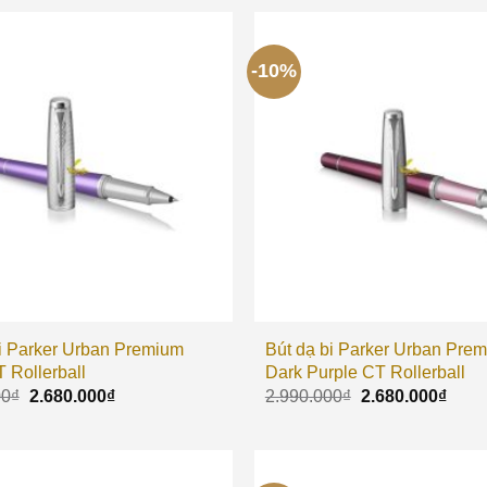
-10%
bi Parker Urban Premium
Bút dạ bi Parker Urban Pre
T Rollerball
Dark Purple CT Rollerball
00
₫
2.680.000
₫
2.990.000
₫
2.680.000
₫