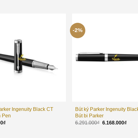
-2%
arker Ingenuity Black CT
Bút ký Parker Ingenuity Blac
n Pen
Bút bi Parker
00
₫
6.291.000
₫
6.168.000
₫