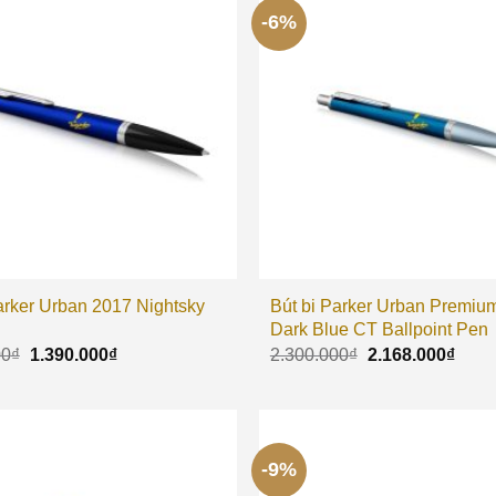
-6%
arker Urban 2017 Nightsky
Bút bi Parker Urban Premiu
Dark Blue CT Ballpoint Pen
00
₫
1.390.000
₫
2.300.000
₫
2.168.000
₫
-9%