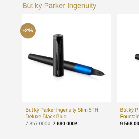
Bút ký Parker Ingenuity
-2%
Bút ký Parker Ingenuity Slim 5TH
Bút ký P
Deluxe Black Blue
Fountai
7.857.000
₫
7.680.000
₫
9.568.0