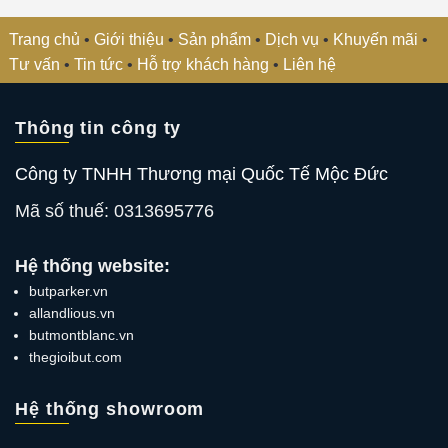
Trang chủ
•
Giới thiệu
•
Sản phẩm
•
Dịch vụ
•
Khuyến mãi
•
Tư vấn
•
Tin tức
•
Hỗ trợ khách hàng
•
Liên hệ
Thông tin công ty
Công ty TNHH Thương mại Quốc Tế Mộc Đức
Mã số thuế: 0313695776
Hệ thống website:
butparker.vn
allandlious.vn
butmontblanc.vn
thegioibut.com
Hệ thống showroom